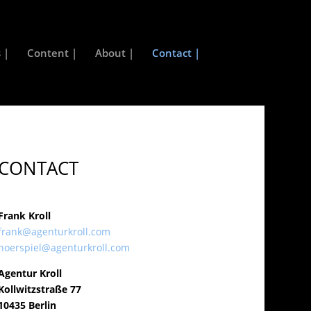
 |
Content |
About |
Contact |
CONTACT
Frank Kroll
frank@agenturkroll.com
hoerspiel@agenturkroll.com
Agentur Kroll
Kollwitzstraße 77
10435 Berlin