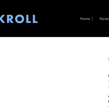
Home |
News